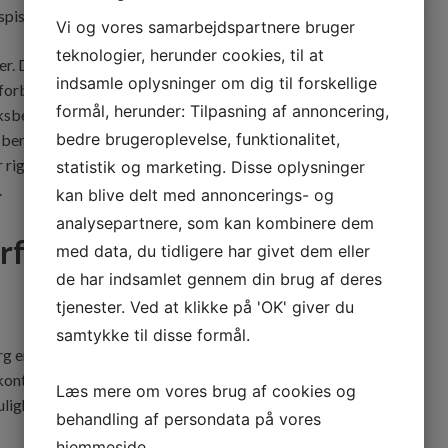
pise sushi, og i denne blog vil vi udforske nogle af dem.
Vi og vores samarbejdspartnere bruger
teknologier, herunder cookies, til at
r. Disse fedtsyrer er vigtige for vores helbred, da de
indsamle oplysninger om dig til forskellige
 forbedre kognitive funktioner og endda øge
formål, herunder: Tilpasning af annoncering,
sberg, der er rig på omega-3 fedtsyrer, kan du opnå disse
bedre brugeroplevelse, funktionalitet,
erg fyldt med grøntsager og fisk, hvilket gør det til en
 rig på protein, så hvis du overvejer at spise mere fisk, kan
statistik og marketing. Disse oplysninger
.
kan blive delt med annoncerings- og
analysepartnere, som kan kombinere dem
rfor du skal spise mere
med data, du tidligere har givet dem eller
de har indsamlet gennem din brug af deres
tjenester. Ved at klikke på 'OK' giver du
samtykke til disse formål.
 er, at det normalt er lavt i kalorier. En enkelt rulle med
kontrollere dine portioner, da rullerne normalt ikke er store.
Læs mere om vores brug af cookies og
lighed for dem, der ønsker at tabe sig eller spise sundere.
behandling af persondata på vores
hjemmeside.