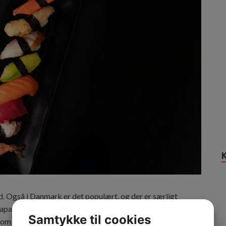
nd. Også i Danmark er det populært, og der er særligt
japanske køkkenjuvel er både sund og velsmagende –
Samtykke til cookies
som en sund snack til at tage med på farten. Men hvorfor er