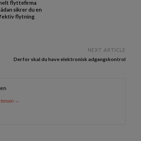
elt flyttefirma
Sådan sikrer du en
fektiv flytning
6
NEXT ARTICLE
Derfor skal du have elektronisk adgangskontrol
sen
rtensen →