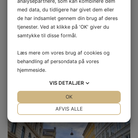
analysepartnere, som kan kombinere dem
med data, du tidligere har givet dem eller
de har indsamlet gennem din brug af deres
tjenester. Ved at klikke på 'OK' giver du
samtykke til disse formål.
Læs mere om vores brug af cookies og
behandling af persondata på vores
hjemmeside.
VIS
DETALJER
Effektiv brandlukning: Sådan beskytter du din
bygning mod brandspredning
JA
NEJ
OK
JA
NEJ
25. juni 2026
NØDVENDIGE
PRÆFERENCER
AFVIS ALLE
JA
NEJ
JA
NEJ
MARKETING
STATISTIK